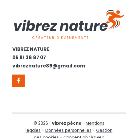
VIBREZ NATURE
06 81 38 87 07
vibreznature85@gmail.com
© 2026 |
Vibrez pêche
-
Mentions
légales
-
Données personnelles
-
Gestion
des cookies
- Conception :
iGweb